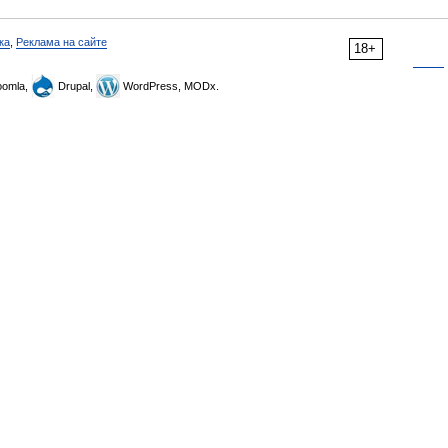
ка
,
Реклама на сайте
18+
omla,
Drupal,
WordPress, MODx.