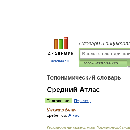
Словари и энциклоп
academic.ru
Топонимический словарь
Топонимический словарь
Средний Атлас
Толкование
Перевод
Средний
Атлас
хребет
см
.
Атлас
Географические
названия
мира:
Топонимический
слов