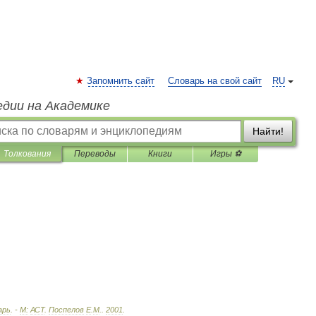
Запомнить сайт
Словарь на свой сайт
RU
едии на Академике
Найти!
Толкования
Переводы
Книги
Игры ⚽
арь
. -
М:
АСТ
.
Поспелов
Е
.
М
.
.
2001
.