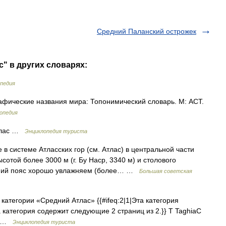
Средний Паланский острожек
" в других словарях:
педия
афические названия мира: Топонимический словарь. М: АСТ.
опедия
Атлас …
Энциклопедия туриста
истеме Атласских гор (см. Атлас) в центральной части
сотой более 3000 м (г. Бу Наср, 3340 м) и столового
хний пояс хорошо увлажняем (более… …
Большая советская
атегории «Средний Атлас» {{#ifeq:2|1|Эта категория
категория содержит следующие 2 страниц из 2.}} T TaghiaС
ры …
Энциклопедия туриста