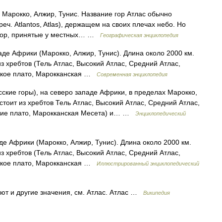
 Марокко, Алжир, Тунис. Название гор Атлас обычно
реч. Atlantos, Atlas), держащем на своих плечах небо. Но
 гор, принятые у местных… …
Географическая энциклопедия
аде Африки (Марокко, Алжир, Тунис). Длина около 2000 км.
из хребтов (Тель Атлас, Высокий Атлас, Средний Атлас,
сокое плато, Марокканская …
Современная энциклопедия
кие горы), на северо западе Африки, в пределах Марокко,
стоит из хребтов Тель Атлас, Высокий Атлас, Средний Атлас,
окие плато, Марокканская Месета) и… …
Энциклопедический
де Африки (Марокко, Алжир, Тунис). Длина около 2000 км.
из хребтов (Тель Атлас, Высокий Атлас, Средний Атлас,
сокое плато, Марокканская …
Иллюстрированный энциклопедический
ют и другие значения, см. Атлас. Атлас …
Википедия