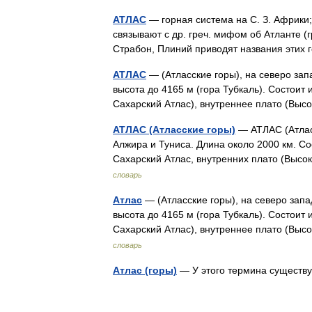
АТЛАС
— горная система на С. З. Африки;
связывают с др. греч. мифом об Атланте (г
Страбон, Плиний приводят названия этих
АТЛАС
— (Атласские горы), на северо зап
высота до 4165 м (гора Тубкаль). Состоит 
Сахарский Атлас), внутреннее плато (Вы
АТЛАС (Атласские горы)
— АТЛАС (Атласс
Алжира и Туниса. Длина около 2000 км. Со
Сахарский Атлас, внутренних плато (Выс
словарь
Атлас
— (Атласские горы), на северо запа
высота до 4165 м (гора Тубкаль). Состоит 
Сахарский Атлас), внутреннее плато (Вы
словарь
Атлас (горы)
— У этого термина существу