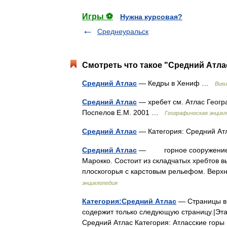
Игры ⚽
Нужна курсовая?
Среднеуральск
Смотреть что такое "Средний Атлас
Средний Атлас
— Кедры в Хениф …
Вики
Средний Атлас
— хребет см. Атлас Геогр
Поспелов Е.М. 2001 …
Географическая энцикл
Средний Атлас
— Категория: Средний 
Средний Атлас
— горное сооружение в с
Марокко. Состоит из складчатых хребтов вы
плоскогорья с карстовым рельефом. Вер
энциклопедия
Категория:Средний Атлас
— Страницы в к
содержит только следующую страницу.|Эта 
Средний Атлас Категория: Атласские го